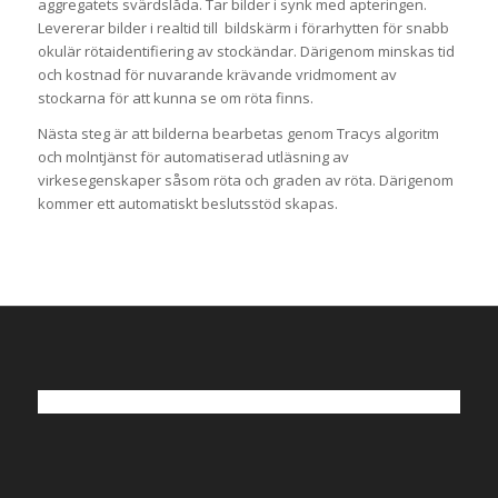
aggregatets svärdslåda. Tar bilder i synk med apteringen.
Levererar bilder i realtid till bildskärm i förarhytten för snabb
okulär rötaidentifiering av stockändar. Därigenom minskas tid
och kostnad för nuvarande krävande vridmoment av
stockarna för att kunna se om röta finns.
Nästa steg är att bilderna bearbetas genom Tracys algoritm
och molntjänst för automatiserad utläsning av
virkesegenskaper såsom röta och graden av röta. Därigenom
kommer ett automatiskt beslutsstöd skapas.