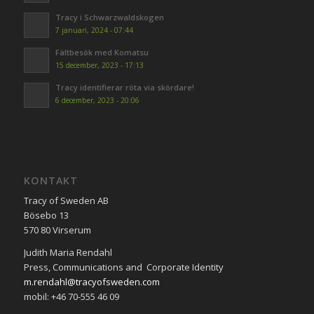
Tracy i Schwarzwaldskogen
7 januari, 2024 - 07:44
Fältbesök med Komatsu
15 december, 2023 - 17:13
Tracy identifierar röta via skördare!
6 december, 2023 - 20:06
KONTAKT
Tracy of Sweden AB
Bösebo 13
570 80 Virserum
Judith Maria Rendahl
Press, Communications and Corporate Identity
m.rendahl@tracyofsweden.com
mobil: ‭+46 70-555 46 09‬