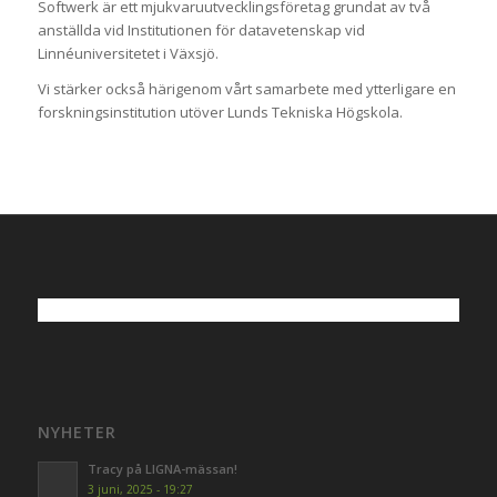
Softwerk är ett mjukvaruutvecklingsföretag grundat av två
anställda vid Institutionen för datavetenskap vid
Linnéuniversitetet i Växsjö.
Vi stärker också härigenom vårt samarbete med ytterligare en
forskningsinstitution utöver Lunds Tekniska Högskola.
NYHETER
Tracy på LIGNA-mässan!
3 juni, 2025 - 19:27