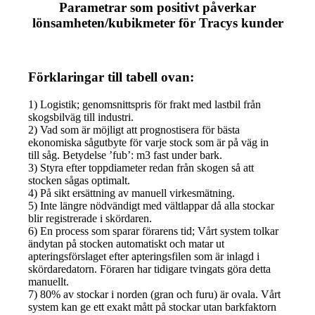
Parametrar som positivt påverkar
lönsamheten/kubikmeter för Tracys kunder
Förklaringar till tabell ovan:
1) Logistik; genomsnittspris för frakt med lastbil från
skogsbilväg till industri.
2) Vad som är möjligt att prognostisera för bästa
ekonomiska sågutbyte för varje stock som är på väg in
till såg. Betydelse ’fub’: m3 fast under bark.
3) Styra efter toppdiameter redan från skogen så att
stocken sågas optimalt.
4) På sikt ersättning av manuell virkesmätning.
5) Inte längre nödvändigt med vältlappar då alla stockar
blir registrerade i skördaren.
6) En process som sparar förarens tid; Vårt system tolkar
ändytan på stocken automatiskt och matar ut
apteringsförslaget efter apteringsfilen som är inlagd i
skördaredatorn. Föraren har tidigare tvingats göra detta
manuellt.
7) 80% av stockar i norden (gran och furu) är ovala. Vårt
system kan ge ett exakt mått på stockar utan barkfaktorn