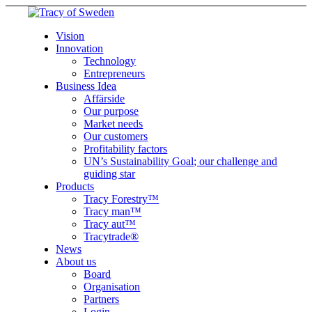
Vision
Innovation
Technology
Entrepreneurs
Business Idea
Affärside
Our purpose
Market needs
Our customers
Profitability factors
UN’s Sustainability Goal; our challenge and
guiding star
Products
Tracy Forestry™
Tracy man™
Tracy aut™
Tracytrade®
News
About us
Board
Organisation
Partners
Login