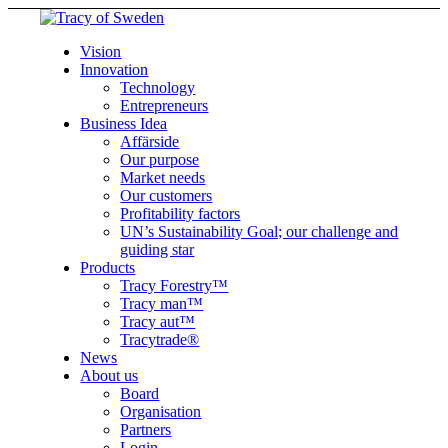
Vision
Innovation
Technology
Entrepreneurs
Business Idea
Affärside
Our purpose
Market needs
Our customers
Profitability factors
UN’s Sustainability Goal; our challenge and
guiding star
Products
Tracy Forestry™
Tracy man™
Tracy aut™
Tracytrade®
News
About us
Board
Organisation
Partners
Login